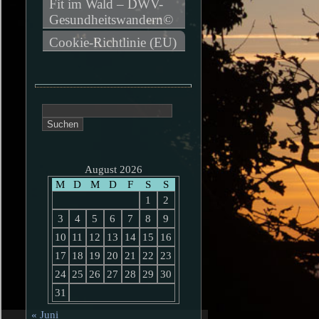
Fit im Wald – DWV-
Gesundheitswandern©
Cookie-Richtlinie (EU)
Suchen
nach:
August 2026
M
D
M
D
F
S
S
1
2
3
4
5
6
7
8
9
10
11
12
13
14
15
16
17
18
19
20
21
22
23
24
25
26
27
28
29
30
31
« Juni