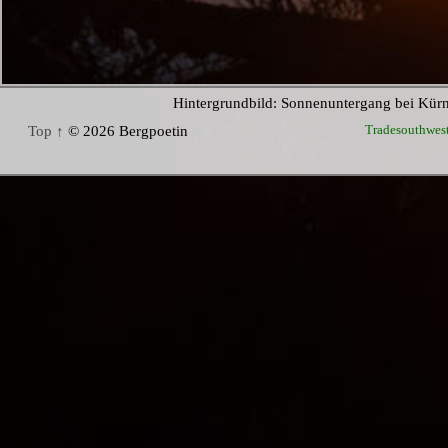
Hintergrundbild: Sonnenuntergang bei Kür
Tradesouthwes
Top ↑
© 2026 Bergpoetin