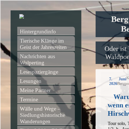
Berg
Be
Hintergrundinfo
Tierische Klänge im 
Geist der Jahreszeiten
Oder ist
Waldpoet
Nachrichten aus 
Wolperting
Lesespaziergänge
K
7. Juni
Lesungen
2026
Bergpo
Meine Partner
Waru
Termine
wenn e
Wälle und Wege – 
Hirsch
Siedlungshistorische 
Wanderungen
Tour solo,
1/2 h, Aus