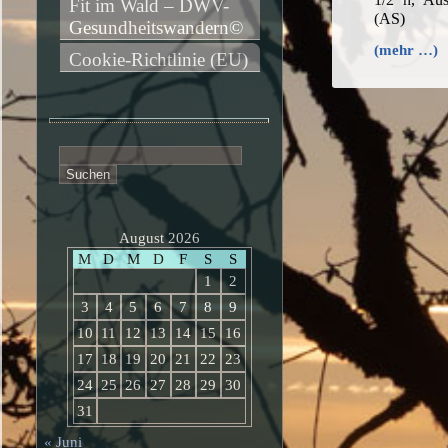
Fit im Wald – DWV-
(AS)
Gesundheitswandern©
(mehr …)
Cookie-Richtlinie (EU)
Suchen
nach:
August 2026
M
D
M
D
F
S
S
1
2
3
4
5
6
7
8
9
10
11
12
13
14
15
16
17
18
19
20
21
22
23
24
25
26
27
28
29
30
31
« Juni