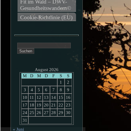
Fit im Wald – DWV-
Gesundheitswandern©
Cookie-Richtlinie (EU)
Suchen
nach:
August 2026
M
D
M
D
F
S
S
1
2
3
4
5
6
7
8
9
10
11
12
13
14
15
16
17
18
19
20
21
22
23
24
25
26
27
28
29
30
31
« Juni