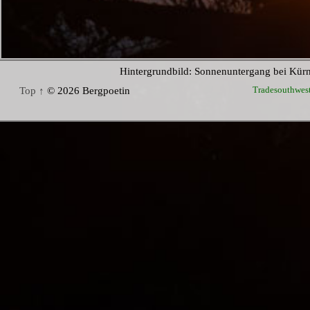
Hintergrundbild: Sonnenuntergang bei Kür
Tradesouthwes
Top ↑
© 2026 Bergpoetin