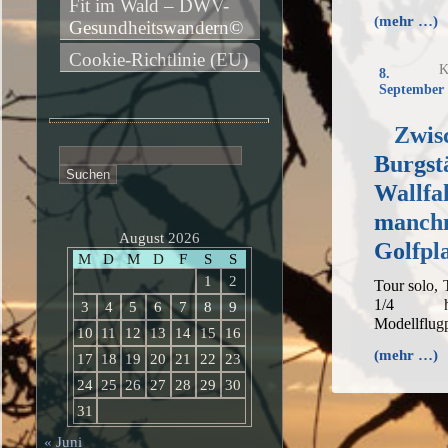
Fit im Wald – DWV-
(mehr …)
Gesundheitswandern©
Cookie-Richtlinie (EU)
K
8.
September 
Zwis
Suchen
Burgstä
nach:
Wallfah
manchm
August 2026
Golfpl
M
D
M
D
F
S
S
1
2
Tour solo,
1/4 h,
3
4
5
6
7
8
9
Modellflug
10
11
12
13
14
15
16
(mehr …)
17
18
19
20
21
22
23
24
25
26
27
28
29
30
31
« Juni