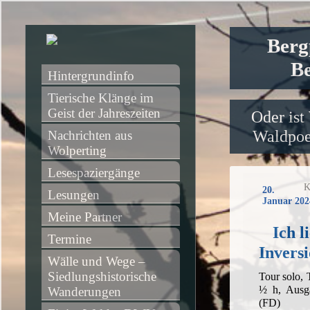
Berg
Be
Hintergrundinfo
Tierische Klänge im 
Geist der Jahreszeiten
Oder ist
Waldpoet
Nachrichten aus 
Wolperting
Lesespaziergänge
K
20.
Lesungen
Januar 202
Meine Partner
Ich l
Termine
Invers
Wälle und Wege – 
Siedlungshistorische 
Tour solo,
½ h, Ausg
Wanderungen
(FD)