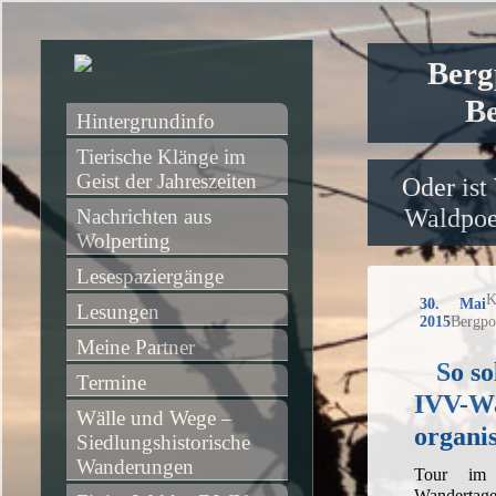
Berg
Be
Hintergrundinfo
Tierische Klänge im 
Geist der Jahreszeiten
Oder ist
Waldpoet
Nachrichten aus 
Wolperting
Lesespaziergänge
K
30. Mai
Lesungen
2015
Bergpo
Meine Partner
So so
Termine
IVV-Wa
Wälle und Wege – 
organi
Siedlungshistorische 
Wanderungen
Tour im
Wandertage