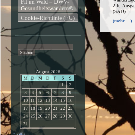
Fit im Wald – DWV-
2 h, Ausga
Gesundheitswandern©
(SAD)
Cookie-Richtlinie (EU)
(mehr …)
Suchen
nach:
August 2026
M
D
M
D
F
S
S
1
2
3
4
5
6
7
8
9
10
11
12
13
14
15
16
17
18
19
20
21
22
23
24
25
26
27
28
29
30
31
« Juni