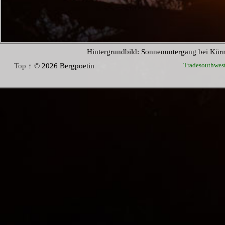
Hintergrundbild: Sonnenuntergang bei Kür
Tradesouthwes
Top ↑
© 2026 Bergpoetin