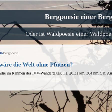
Bergpoesie einer Ber
Oder ist Waldpoesie einer Waldpoet
16
Bergpoetin
wäre die Welt ohne Pfützen?
arlie im Rahmen des IVV-Wandertages, T1, 20,31 km, 364 hm, 5 h, A