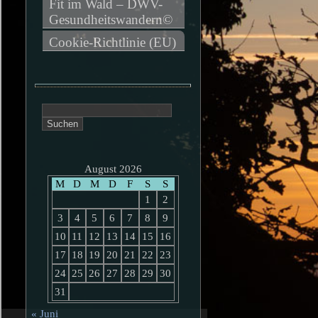
Fit im Wald – DWV-
Gesundheitswandern©
Cookie-Richtlinie (EU)
Suchen
nach:
August 2026
M
D
M
D
F
S
S
1
2
3
4
5
6
7
8
9
10
11
12
13
14
15
16
17
18
19
20
21
22
23
24
25
26
27
28
29
30
31
« Juni