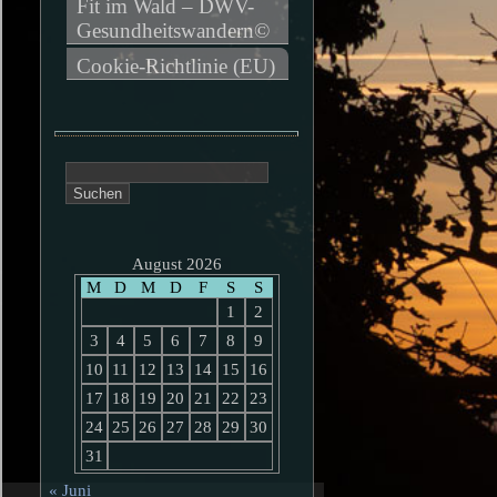
Fit im Wald – DWV-
Gesundheitswandern©
Cookie-Richtlinie (EU)
Suchen
nach:
August 2026
M
D
M
D
F
S
S
1
2
3
4
5
6
7
8
9
10
11
12
13
14
15
16
17
18
19
20
21
22
23
24
25
26
27
28
29
30
31
« Juni