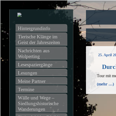
Hintergrundinfo
Tierische Klänge im 
Geist der Jahreszeiten
Nachrichten aus 
25. April 2
Wolperting
Lesespaziergänge
Durc
Lesungen
Tour mit m
Meine Partner
(mehr …)
Termine
Wälle und Wege – 
Siedlungshistorische 
Wanderungen