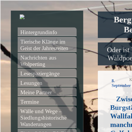
Berg
Be
Hintergrundinfo
Tierische Klänge im 
Geist der Jahreszeiten
Oder ist
Waldpoet
Nachrichten aus 
Wolperting
Lesespaziergänge
K
8.
Lesungen
September 
Meine Partner
Zwis
Termine
Burgstä
Wälle und Wege – 
Wallfah
Siedlungshistorische 
manchm
Wanderungen