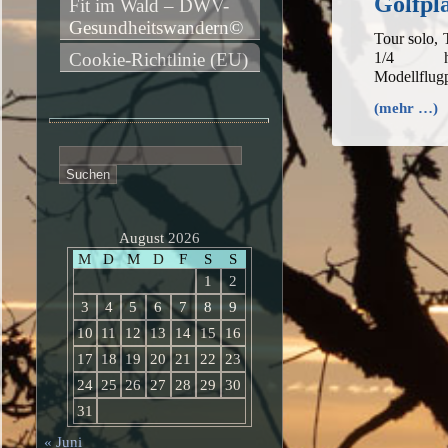
Golfpl
Fit im Wald – DWV-
Gesundheitswandern©
Tour solo,
1/4 h,
Cookie-Richtlinie (EU)
Modellflug
(mehr …)
Suchen
nach:
August 2026
M
D
M
D
F
S
S
1
2
3
4
5
6
7
8
9
10
11
12
13
14
15
16
17
18
19
20
21
22
23
24
25
26
27
28
29
30
31
« Juni