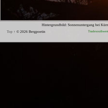
Hintergrundbild: Sonnenuntergang bei Kür
Tradesouthwes
Top ↑
© 2026 Bergpoetin