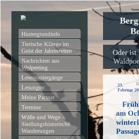
Berg
Be
Hintergrundinfo
Tierische Klänge im 
Geist der Jahreszeiten
Oder ist
Waldpoet
Nachrichten aus 
Wolperting
Lesespaziergänge
K
23.
Lesungen
Februar 20
Meine Partner
Früh
Termine
am Och
Wälle und Wege – 
winter
Siedlungshistorische 
Passag
Wanderungen