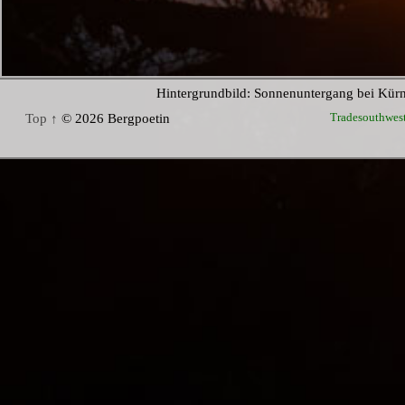
Hintergrundbild: Sonnenuntergang bei Kür
Tradesouthwes
Top ↑
© 2026 Bergpoetin