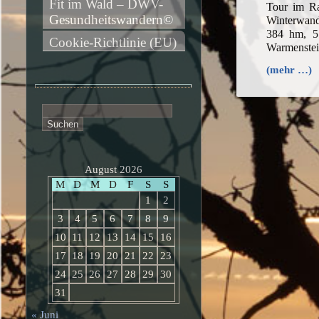
Fit im Wald – DWV-
Tour im R
Gesundheitswandern©
Winterwand
384 hm, 5
Cookie-Richtlinie (EU)
Warmenstei
(mehr …)
Suchen
nach:
August 2026
M
D
M
D
F
S
S
1
2
3
4
5
6
7
8
9
10
11
12
13
14
15
16
17
18
19
20
21
22
23
24
25
26
27
28
29
30
31
« Juni