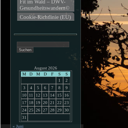
Fit im Wald – DWV-
Gesundheitswandern©
Cookie-Richtlinie (EU)
Suchen
nach:
August 2026
M
D
M
D
F
S
S
1
2
3
4
5
6
7
8
9
10
11
12
13
14
15
16
17
18
19
20
21
22
23
24
25
26
27
28
29
30
31
« Juni