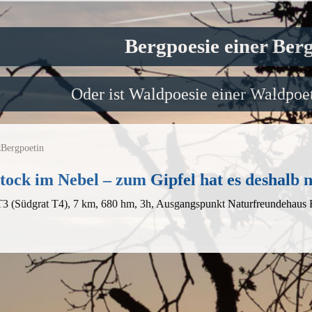
Bergpoesie einer Ber
Oder ist Waldpoesie einer Waldpoet
2
Bergpoetin
tock im Nebel – zum Gipfel hat es deshalb n
T3 (Südgrat T4), 7 km, 680 hm, 3h, Ausgangspunkt Naturfreundehaus 