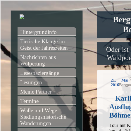
Berg
Be
Hintergrundinfo
Tierische Klänge im 
Geist der Jahreszeiten
Oder ist
Waldpoet
Nachrichten aus 
Wolperting
Lesespaziergänge
K
21. Mai
Lesungen
2016
Bergpo
Meine Partner
Karli
Termine
Ausflu
Wälle und Wege – 
Böhme
Siedlungshistorische 
Wanderungen
Tour mit K
hm, 6 3/4