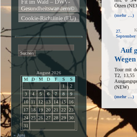
Fit im Wald – DWV-
Ötzen (NE
Gesundheitswandern©
(mehr …)
Cookie-Richtlinie (EU)
K
27.
September 
Suchen
Auf 
nach:
Wegen
Tour mit 
August 2026
T2, 13,55
M
D
M
D
F
S
S
Ausgangsp
1
2
(NEW)
3
4
5
6
7
8
9
(mehr …)
10
11
12
13
14
15
16
17
18
19
20
21
22
23
24
25
26
27
28
29
30
31
« Juni