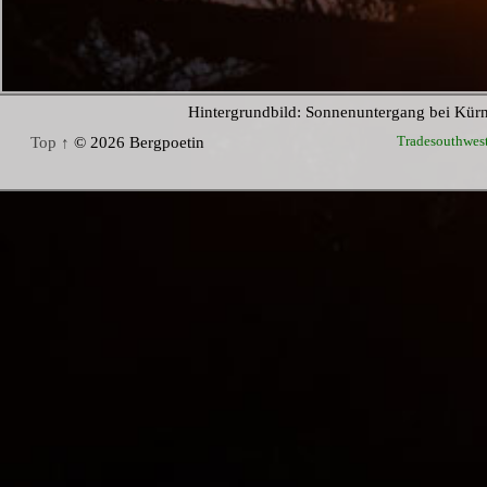
Hintergrundbild: Sonnenuntergang bei Kür
Tradesouthwes
Top ↑
© 2026 Bergpoetin