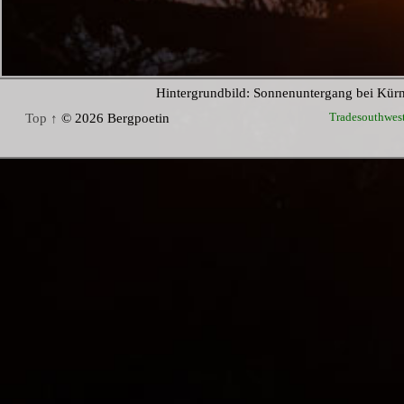
Hintergrundbild: Sonnenuntergang bei Kür
Tradesouthwes
Top ↑
© 2026 Bergpoetin