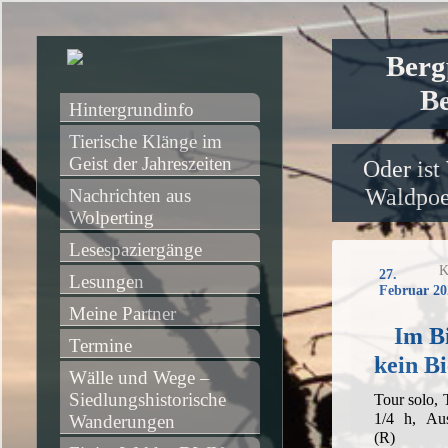
Berg
Be
Hintergrundinfo
Tierische Klänge im 
Geist der Jahreszeiten
Oder ist
Waldpoet
Nachrichten aus 
Wolperting
Lesespaziergänge
K
27.
Lesungen
Februar 20
Meine Partner
Im Bi
Termine
kein Bi
Wälle und Wege – 
Siedlungshistorische 
Tour solo,
1/4 h, Aus
Wanderungen
(R)