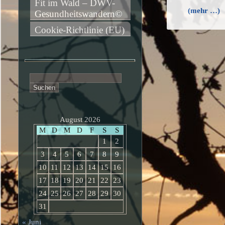
Fit im Wald – DWV-
(mehr …)
Gesundheitswandern©
Cookie-Richtlinie (EU)
Suchen
nach:
August 2026
M
D
M
D
F
S
S
1
2
3
4
5
6
7
8
9
10
11
12
13
14
15
16
17
18
19
20
21
22
23
24
25
26
27
28
29
30
31
« Juni