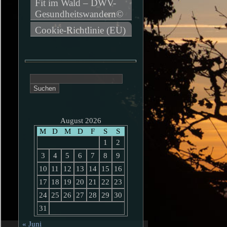
Fit im Wald – DWV-
Gesundheitswandern©
Cookie-Richtlinie (EU)
Suchen
nach:
August 2026
M
D
M
D
F
S
S
1
2
3
4
5
6
7
8
9
10
11
12
13
14
15
16
17
18
19
20
21
22
23
24
25
26
27
28
29
30
31
« Juni