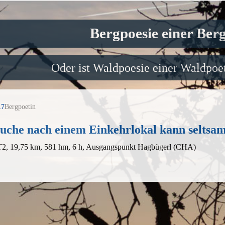
Bergpoesie einer Ber
Oder ist Waldpoesie einer Waldpoet
17
Bergpoetin
uche nach einem Einkehrlokal kann seltsam
 T2, 19,75 km, 581 hm, 6 h, Ausgangspunkt Hagbügerl (CHA)