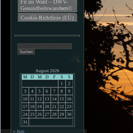
Fit im Wald – DWV-
Gesundheitswandern©
Cookie-Richtlinie (EU)
Suchen
nach:
August 2026
M
D
M
D
F
S
S
1
2
3
4
5
6
7
8
9
10
11
12
13
14
15
16
17
18
19
20
21
22
23
24
25
26
27
28
29
30
31
« Juni