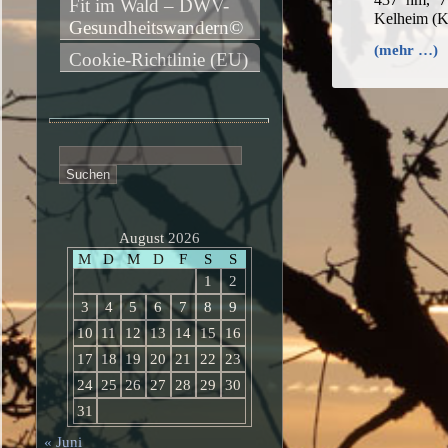
Fit im Wald – DWV-
Kelheim (
Gesundheitswandern©
(mehr …)
Cookie-Richtlinie (EU)
Suchen
nach:
August 2026
M
D
M
D
F
S
S
1
2
3
4
5
6
7
8
9
10
11
12
13
14
15
16
17
18
19
20
21
22
23
24
25
26
27
28
29
30
31
« Juni