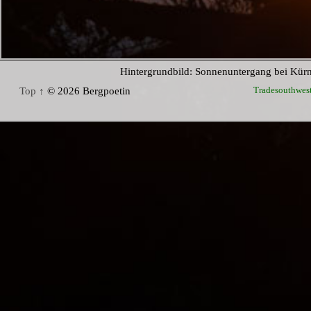
Hintergrundbild: Sonnenuntergang bei Kür
Tradesouthwes
Top ↑
© 2026 Bergpoetin