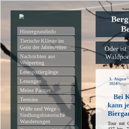
Berg
Be
Hintergrundinfo
Tierische Klänge im 
Geist der Jahreszeiten
Oder ist
Waldpoet
Nachrichten aus 
Wolperting
Lesespaziergänge
K
3. August
Lesungen
2024
Bergpo
Meine Partner
Bei 
Termine
kann j
Wälle und Wege – 
Biergar
Siedlungshistorische 
Wanderungen
Tour mit 
437 hm, 7