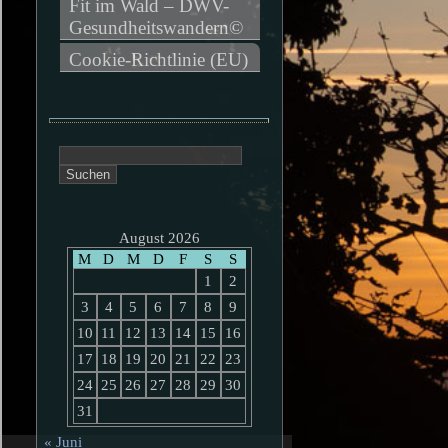
Fit im Wald – DWV-
Gesundheitswandern©
Cookie-Richtlinie (EU)
Suchen
nach:
August 2026
M
D
M
D
F
S
S
1
2
3
4
5
6
7
8
9
10
11
12
13
14
15
16
17
18
19
20
21
22
23
24
25
26
27
28
29
30
31
« Juni