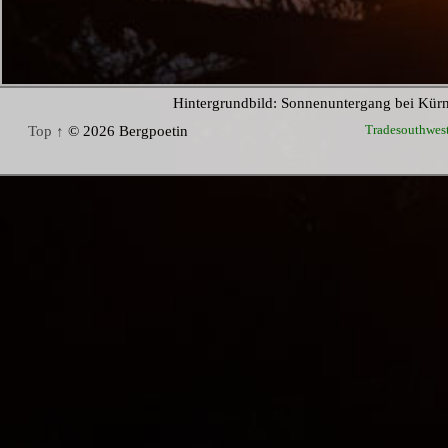
Hintergrundbild: Sonnenuntergang bei Kür
Tradesouthwes
Top ↑
© 2026 Bergpoetin