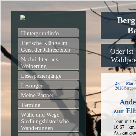
Berg
Be
Hintergrundinfo
Tierische Klänge im 
Geist der Jahreszeiten
Oder ist
Waldpoet
Nachrichten aus 
Wolperting
Lesespaziergänge
K
27. Mai
Lesungen
2026
Bergpo
Meine Partner
Ander
Termine
zur El
Wälle und Wege – 
Siedlungshistorische 
Tour mit G
16,67 km
Wanderungen
Ausgangs