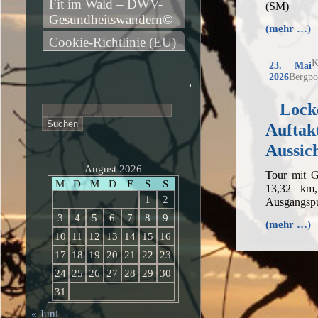
Fit im Wald – DWV-
(SM)
Gesundheitswandern©
(mehr …)
Cookie-Richtlinie (EU)
K
23. Mai
2026
Bergpo
Lock
Suchen
nach:
Auftak
Aussic
August 2026
Tour mit G
M
D
M
D
F
S
S
13,32 km
1
2
Ausgangspu
3
4
5
6
7
8
9
(mehr …)
10
11
12
13
14
15
16
17
18
19
20
21
22
23
24
25
26
27
28
29
30
31
« Juni