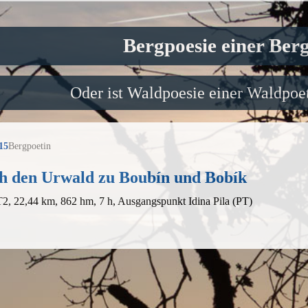
Bergpoesie einer Ber
Oder ist Waldpoesie einer Waldpoet
15
Bergpoetin
h den Urwald zu Boubín und Bobík
T2, 22,44 km, 862 hm, 7 h, Ausgangspunkt Idina Pila (PT)