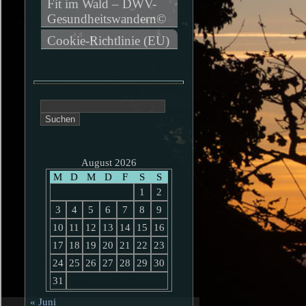
Fit im Wald – DWV-
Gesundheitswandern©
Cookie-Richtlinie (EU)
Suchen
nach:
August 2026
M
D
M
D
F
S
S
1
2
3
4
5
6
7
8
9
10
11
12
13
14
15
16
17
18
19
20
21
22
23
24
25
26
27
28
29
30
31
« Juni