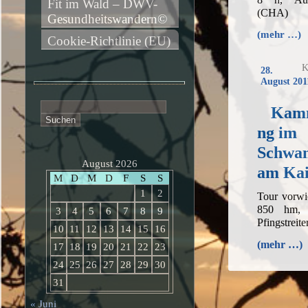
Fit im Wald – DWV-
(CHA)
Gesundheitswandern©
(mehr …)
Cookie-Richtlinie (EU)
K
28.
August 201
Suchen
Kamm
nach:
ng im
Schwam
August 2026
am Kai
M
D
M
D
F
S
S
1
2
Tour vorwi
850 hm, 
3
4
5
6
7
8
9
Pfingstreit
10
11
12
13
14
15
16
(mehr …)
17
18
19
20
21
22
23
24
25
26
27
28
29
30
31
« Juni