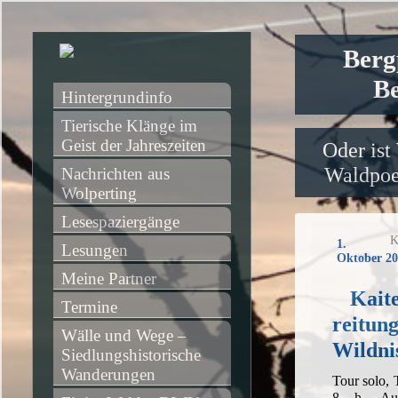
Berg
Be
Hintergrundinfo
Tierische Klänge im 
Geist der Jahreszeiten
Oder ist
Waldpoet
Nachrichten aus 
Wolperting
Lesespaziergänge
K
1.
Lesungen
Oktober 20
Meine Partner
Kait
Termine
reitun
Wälle und Wege – 
Wildni
Siedlungshistorische 
Wanderungen
Tour solo, 
8 h, Ausg