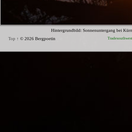
Hintergrundbild: Sonnenuntergang bei Kür
Tradesouthwes
Top ↑
© 2026 Bergpoetin