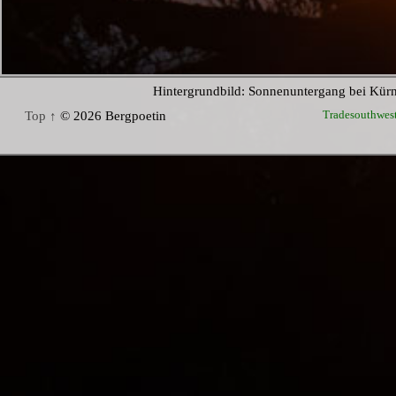
Hintergrundbild: Sonnenuntergang bei Kür
Tradesouthwes
Top ↑
© 2026 Bergpoetin