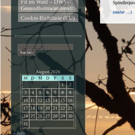
Fit im Wald – DWV-
Spindlerpa
Gesundheitswandern©
(mehr …)
Cookie-Richtlinie (EU)
Suchen
nach:
August 2026
M
D
M
D
F
S
S
1
2
3
4
5
6
7
8
9
10
11
12
13
14
15
16
17
18
19
20
21
22
23
24
25
26
27
28
29
30
31
« Juni