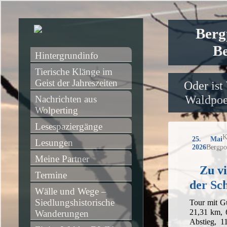
Berg
Be
Hintergrundinfo
Tierische Klänge im 
Geist der Jahreszeiten
Oder ist
Waldpoet
Nachrichten aus 
Wolperting
Lesespaziergänge
K
25. Mai
Lesungen
2026
Bergpo
Meine Partner
Zu vi
Termine
der Sc
Wälle und Wege – 
Siedlungshistorische 
Tour mit G
21,31 km, 
Wanderungen
Abstieg, 1