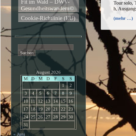
Fit im Wald – DWV-
Tour solo,
Gesundheitswandern©
h, Ausgang
Cookie-Richtlinie (EU)
(mehr …)
Suchen
nach:
August 2026
M
D
M
D
F
S
S
1
2
3
4
5
6
7
8
9
10
11
12
13
14
15
16
17
18
19
20
21
22
23
24
25
26
27
28
29
30
31
« Juni