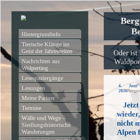
Berg
Be
Hintergrundinfo
Tierische Klänge im 
Geist der Jahreszeiten
Oder ist
Waldpoet
Nachrichten aus 
Wolperting
Lesespaziergänge
K
4. Juni
Lesungen
2026
Bergpo
Meine Partner
Jetzt
Termine
wieder
Wälle und Wege – 
nicht m
Siedlungshistorische 
Alpen 
Wanderungen