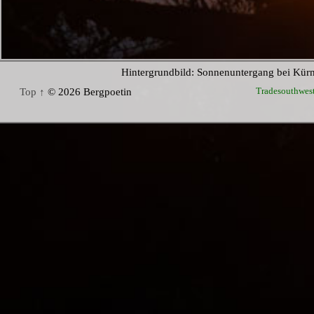
Hintergrundbild: Sonnenuntergang bei Kür
Tradesouthwes
Top ↑
© 2026 Bergpoetin