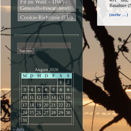
Fit im Wald – DWV-
Basaltsee 
Gesundheitswandern©
(mehr …)
Cookie-Richtlinie (EU)
Suchen
nach:
August 2026
M
D
M
D
F
S
S
1
2
3
4
5
6
7
8
9
10
11
12
13
14
15
16
17
18
19
20
21
22
23
24
25
26
27
28
29
30
31
« Juni