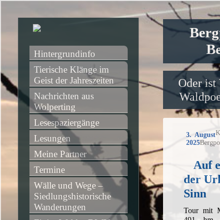
Berg
Be
Hintergrundinfo
Tierische Klänge im 
Geist der Jahreszeiten
Oder ist
Waldpoet
Nachrichten aus 
Wolperting
Lesespaziergänge
K
3. August
Lesungen
2025
Bergpo
Meine Partner
Auf e
Termine
der Ur
Wälle und Wege – 
Sinn
Siedlungshistorische 
Wanderungen
Tour mit 
491 hm, 