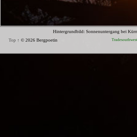
Hintergrundbild: Sonnenuntergang bei Kür
Tradesouthwes
Top ↑
© 2026 Bergpoetin