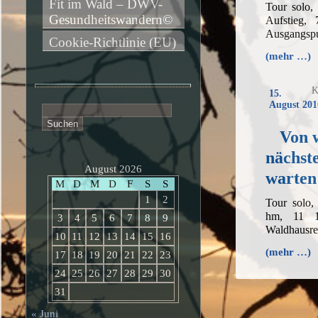
Fit im Wald – DWV-
Tour solo,
Gesundheitswandern©
Aufstieg,
Ausgangspu
Cookie-Richtlinie (EU)
(mehr …)
K
15.
August 201
Suchen
nach:
Von 
nächst
August 2026
warte
M
D
M
D
F
S
S
1
2
Tour solo,
hm, 11 1
3
4
5
6
7
8
9
Waldhausre
10
11
12
13
14
15
16
(mehr …)
17
18
19
20
21
22
23
24
25
26
27
28
29
30
31
« Juni