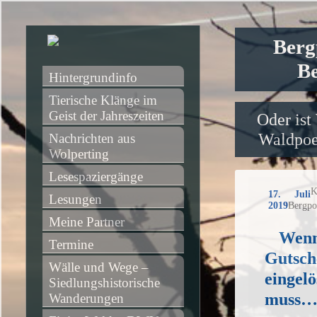
Berg
Be
Hintergrundinfo
Tierische Klänge im 
Geist der Jahreszeiten
Oder ist
Waldpoet
Nachrichten aus 
Wolperting
Lesespaziergänge
K
17. Juli
Lesungen
2019
Bergpo
Meine Partner
Wenn
Termine
Gutsch
Wälle und Wege – 
eingel
Siedlungshistorische 
muss
Wanderungen