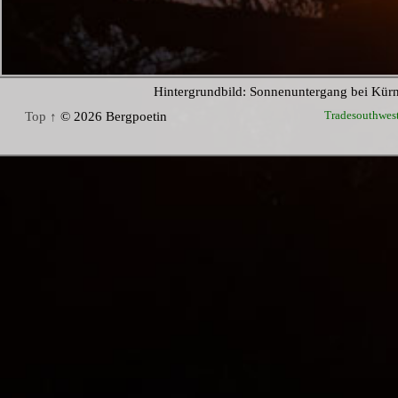
Hintergrundbild: Sonnenuntergang bei Kür
Tradesouthwes
Top ↑
© 2026 Bergpoetin