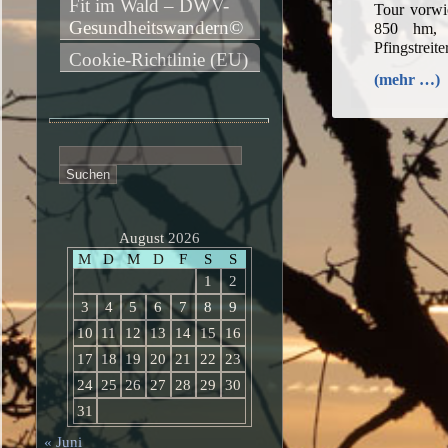
Fit im Wald – DWV-
Tour vorwi
Gesundheitswandern©
850 hm, 
Pfingstreit
Cookie-Richtlinie (EU)
(mehr …)
Suchen
nach:
August 2026
M
D
M
D
F
S
S
1
2
3
4
5
6
7
8
9
10
11
12
13
14
15
16
17
18
19
20
21
22
23
24
25
26
27
28
29
30
31
« Juni