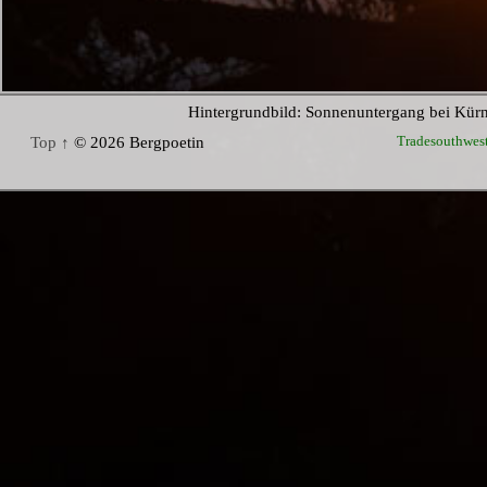
Hintergrundbild: Sonnenuntergang bei Kür
Tradesouthwes
Top ↑
© 2026 Bergpoetin