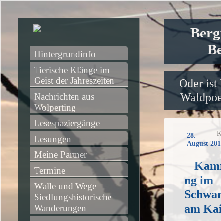
Berg
Be
Hintergrundinfo
Tierische Klänge im 
Geist der Jahreszeiten
Oder ist
Waldpoet
Nachrichten aus 
Wolperting
Lesespaziergänge
K
28.
Lesungen
August 201
Meine Partner
Kamm
Termine
ng im
Wälle und Wege – 
Schwam
Siedlungshistorische 
am Kai
Wanderungen