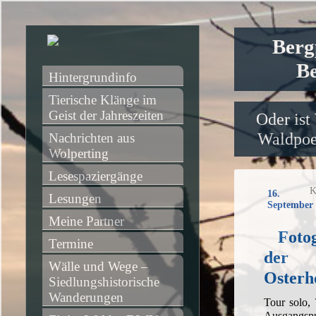
Berg
Be
Hintergrundinfo
Tierische Klänge im 
Geist der Jahreszeiten
Oder ist
Waldpoet
Nachrichten aus 
Wolperting
Lesespaziergänge
K
16.
Lesungen
September 
Meine Partner
Foto
Termine
der
Wälle und Wege – 
Osterh
Siedlungshistorische 
Wanderungen
Tour solo,
Ausgangsp