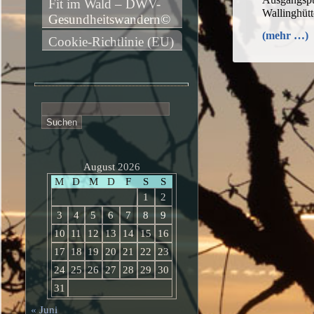
Fit im Wald – DWV-
Wallinghüt
Gesundheitswandern©
(mehr …)
Cookie-Richtlinie (EU)
Suchen
nach:
August 2026
M
D
M
D
F
S
S
1
2
3
4
5
6
7
8
9
10
11
12
13
14
15
16
17
18
19
20
21
22
23
24
25
26
27
28
29
30
31
« Juni