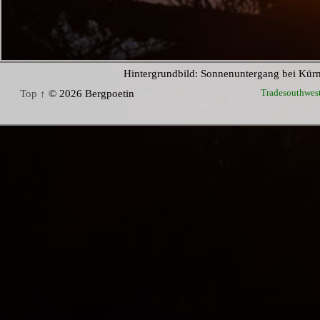
Hintergrundbild: Sonnenuntergang bei Kür
Tradesouthwes
Top ↑
© 2026 Bergpoetin