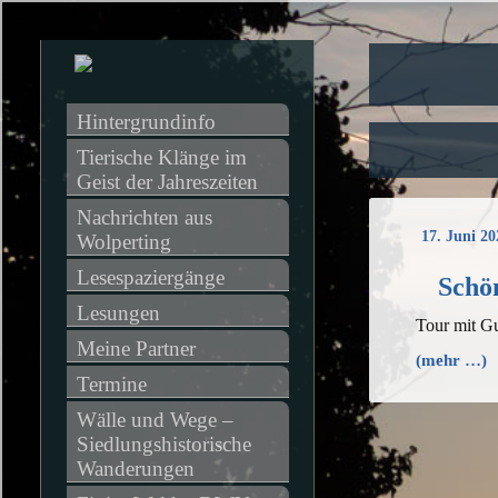
Hintergrundinfo
Tierische Klänge im 
Geist der Jahreszeiten
Nachrichten aus 
17. Juni 20
Wolperting
Lesespaziergänge
Schön
Lesungen
Tour mit G
Meine Partner
(mehr …)
Termine
Wälle und Wege – 
Siedlungshistorische 
Wanderungen