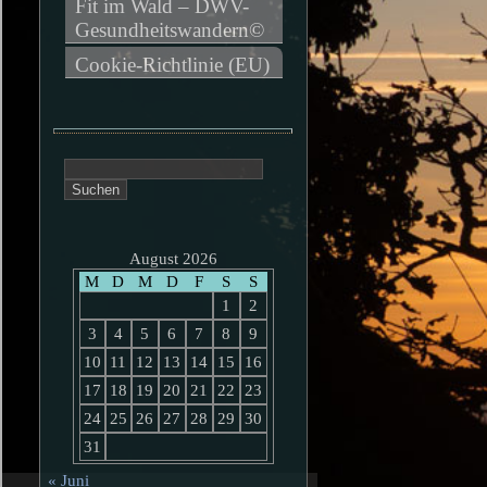
Fit im Wald – DWV-
Gesundheitswandern©
Cookie-Richtlinie (EU)
Suchen
nach:
August 2026
M
D
M
D
F
S
S
1
2
3
4
5
6
7
8
9
10
11
12
13
14
15
16
17
18
19
20
21
22
23
24
25
26
27
28
29
30
31
« Juni