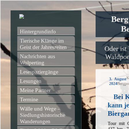
Berg
Be
Hintergrundinfo
Tierische Klänge im 
Geist der Jahreszeiten
Oder ist
Waldpoet
Nachrichten aus 
Wolperting
Lesespaziergänge
K
3. August
Lesungen
2024
Bergpo
Meine Partner
Bei 
Termine
kann j
Wälle und Wege – 
Biergar
Siedlungshistorische 
Wanderungen
Tour mit 
437 hm, 7