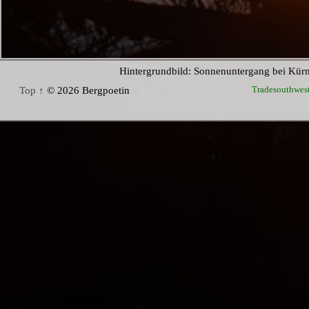
Hintergrundbild: Sonnenuntergang bei Kür
Tradesouthwes
Top ↑
© 2026 Bergpoetin