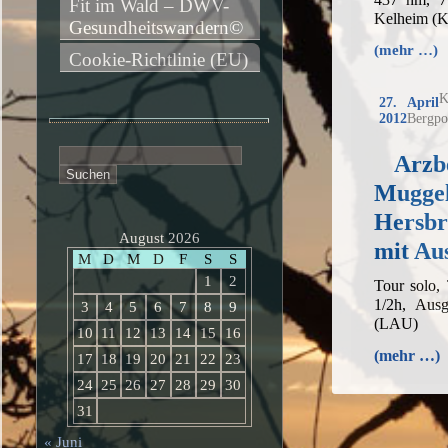
Fit im Wald – DWV-
Kelheim (
Gesundheitswandern©
(mehr …)
Cookie-Richtlinie (EU)
K
27. April
2012
Bergpo
Suchen
Arzb
nach:
Muggel
Hersbr
August 2026
mit Au
M
D
M
D
F
S
S
1
2
Tour solo,
1/2h, Ausg
3
4
5
6
7
8
9
(LAU)
10
11
12
13
14
15
16
(mehr …)
17
18
19
20
21
22
23
24
25
26
27
28
29
30
31
« Juni