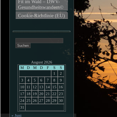
Fit im Wald – DWV-
Gesundheitswandern©
Cookie-Richtlinie (EU)
Suchen
nach:
August 2026
M
D
M
D
F
S
S
1
2
3
4
5
6
7
8
9
10
11
12
13
14
15
16
17
18
19
20
21
22
23
24
25
26
27
28
29
30
31
« Juni