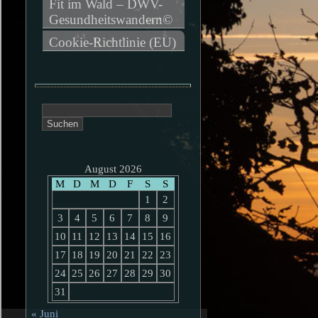
Fit im Wald – DWV-
Gesundheitswandern©
Cookie-Richtlinie (EU)
Suchen
nach:
August 2026
M
D
M
D
F
S
S
1
2
3
4
5
6
7
8
9
10
11
12
13
14
15
16
17
18
19
20
21
22
23
24
25
26
27
28
29
30
31
« Juni